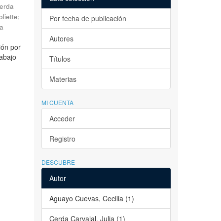
erda
liette
;
Por fecha de publicación
la
Autores
ión por
rabajo
Títulos
Materias
MI CUENTA
Acceder
Registro
DESCUBRE
Autor
Aguayo Cuevas, Cecilia (1)
Cerda Carvajal, Julia (1)