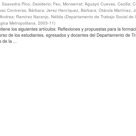
;
Saavedra Pino, Desiderio
;
Feu, Monserrat
;
Aguayo Cuevas, Cecilia
;
C
so Contreras, Bárbara
;
Jerez Henríquez, Bárbara
;
Otárola Martínez, Jo
 Andrea
;
Ramírez Naranjo, Nélida
(
Departamento de Trabajo Social de 
gica Metropolitana
,
2003-11
)
tiene los siguientes artículos: Reflexiones y propuestas para la formac
curso de los estudiantes, egresados y docentes del Departamento de T
 de la ...