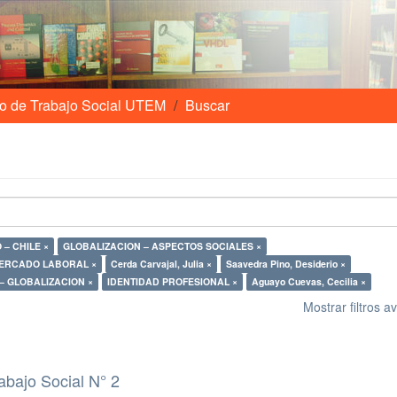
o de Trabajo Social UTEM
Buscar
– CHILE ×
GLOBALIZACION – ASPECTOS SOCIALES ×
ERCADO LABORAL ×
Cerda Carvajal, Julia ×
Saavedra Pino, Desiderio ×
– GLOBALIZACION ×
IDENTIDAD PROFESIONAL ×
Aguayo Cuevas, Cecilia ×
Mostrar filtros 
abajo Social N° 2