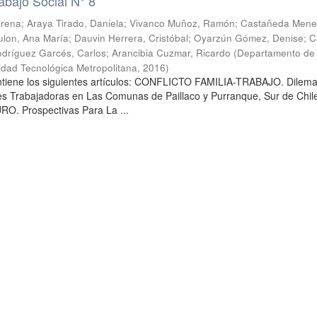
abajo Social N° 8
arena
;
Araya Tirado, Daniela
;
Vivanco Muñoz, Ramón
;
Castañeda Mene
lon, Ana María
;
Dauvin Herrera, Cristóbal
;
Oyarzún Gómez, Denise
;
C
dríguez Garcés, Carlos
;
Arancibia Cuzmar, Ricardo
(
Departamento de 
sidad Tecnológica Metropolitana
,
2016
)
ontiene los siguientes artículos: CONFLICTO FAMILIA-TRABAJO. Dilem
es Trabajadoras en Las Comunas de Paillaco y Purranque, Sur de Chile
. Prospectivas Para La ...