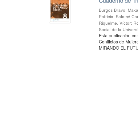
Cuaderno de Tr
Burgos Bravo, Mak
Patricia
;
Salamé Cou
Riquelme, Víctor
;
Ro
Social de la Univer
Esta publicación c
Conflictos de Mujer
MIRANDO EL FUTURO