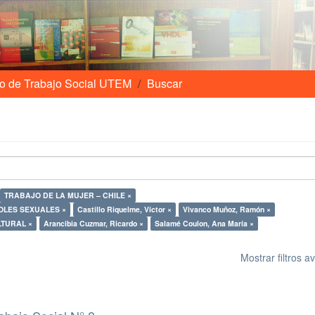
o de Trabajo Social UTEM
Buscar
TRABAJO DE LA MUJER – CHILE ×
OLES SEXUALES ×
Castillo Riquelme, Víctor ×
Vivanco Muñoz, Ramón ×
TURAL ×
Arancibia Cuzmar, Ricardo ×
Salamé Coulon, Ana María ×
Mostrar filtros 