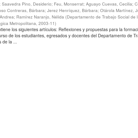
;
Saavedra Pino, Desiderio
;
Feu, Monserrat
;
Aguayo Cuevas, Cecilia
;
C
so Contreras, Bárbara
;
Jerez Henríquez, Bárbara
;
Otárola Martínez, Jo
 Andrea
;
Ramírez Naranjo, Nélida
(
Departamento de Trabajo Social de 
gica Metropolitana
,
2003-11
)
tiene los siguientes artículos: Reflexiones y propuestas para la formac
curso de los estudiantes, egresados y docentes del Departamento de T
 de la ...