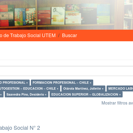
o de Trabajo Social UTEM
Buscar
D PROFESIONAL ×
FORMACION PROFESIONAL – CHILE ×
AUTOGESTION – EDUCACION – CHILE ×
Otárola Martínez, Joliette ×
MERCADO LAB
 ×
Saavedra Pino, Desiderio ×
EDUCACION SUPERIOR – GLOBALIZACION ×
Mostrar filtros 
abajo Social N° 2