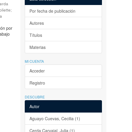
erda
liette
;
Por fecha de publicación
la
Autores
ión por
rabajo
Títulos
Materias
MI CUENTA
Acceder
Registro
DESCUBRE
Autor
Aguayo Cuevas, Cecilia (1)
Cerda Carvajal, Julia (1)