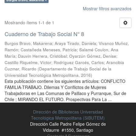
Mostrar filtros avanzados
Mostrando ítems 1-1 de 1
Cuaderno de Trabajo Social N° 8
Burgos Bravo, Makarena
;
Araya Tirado, Daniela
;
Vivanco Muñoz,
Ramón
;
Castañeda Meneses, Patricia
;
Salamé Coulon, Ana
María
;
Dauvin Herrera, Cristóbal
;
Oyarzún Gómez, Denise
;
Castillo Riquelme, Víctor
;
Rodríguez Garcés, Carlos
;
Arancibia
Cuzmar, Ricardo
(
Departamento de Trabajo Social de la
Universidad Tecnológica Metropolitana
,
2016
)
Esta publicación contiene los siguientes artículos: CONFLICTO
FAMILIA-TRABAJO. Dilemas Y Conflictos de Mujeres
Trabajadoras en Las Comunas de Paillaco y Purranque, Sur de
Chile ; MIRANDO EL FUTURO. Prospectivas Para La ...
Dirección de Bibliotecas Universidad
Tecnológica Metropolitana (SIBUTEM)
Dirección Calle Padre Felipe Gómez de
Vidaurre #1550, Santiago