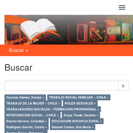
Camb
naveg
Buscar
Buscar
Ir
Oyarzún Gómez, Denise ×
TRABAJO SOCIAL FAMILIAR – CHILE ×
TRABAJO DE LA MUJER – CHILE ×
ROLES SEXUALES ×
TRABAJADORES SOCIALES – FORMACION PROFESIONAL ×
INTERVENCION SOCIAL – CHILE ×
Araya Tirado, Daniela ×
Dauvin Herrera, Cristóbal ×
EDUCACION SOCIOCULTURAL ×
Rodríguez Garcés, Carlos ×
Salamé Coulon, Ana María ×
Burgos Bravo, Makarena ×