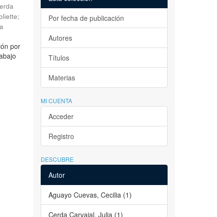
erda
liette
;
Por fecha de publicación
la
Autores
ión por
rabajo
Títulos
Materias
MI CUENTA
Acceder
Registro
DESCUBRE
Autor
Aguayo Cuevas, Cecilia (1)
Cerda Carvajal, Julia (1)