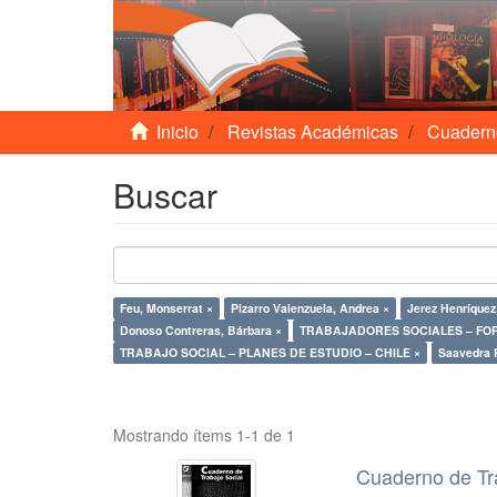
Inicio
Revistas Académicas
Cuadern
Buscar
Feu, Monserrat ×
Pizarro Valenzuela, Andrea ×
Jerez Henríquez
Donoso Contreras, Bárbara ×
TRABAJADORES SOCIALES – FO
TRABAJO SOCIAL – PLANES DE ESTUDIO – CHILE ×
Saavedra P
Mostrando ítems 1-1 de 1
Cuaderno de Tr