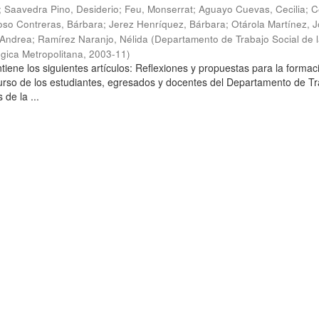
;
Saavedra Pino, Desiderio
;
Feu, Monserrat
;
Aguayo Cuevas, Cecilia
;
C
so Contreras, Bárbara
;
Jerez Henríquez, Bárbara
;
Otárola Martínez, Jo
 Andrea
;
Ramírez Naranjo, Nélida
(
Departamento de Trabajo Social de 
gica Metropolitana
,
2003-11
)
tiene los siguientes artículos: Reflexiones y propuestas para la formac
curso de los estudiantes, egresados y docentes del Departamento de T
 de la ...