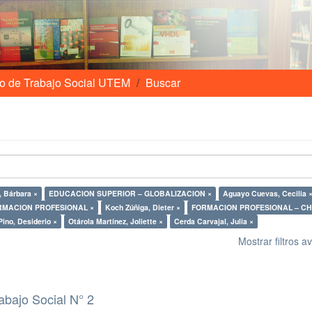
o de Trabajo Social UTEM
Buscar
, Bárbara ×
EDUCACION SUPERIOR – GLOBALIZACION ×
Aguayo Cuevas, Cecilia 
RMACION PROFESIONAL ×
Koch Zúñiga, Dieter ×
FORMACION PROFESIONAL – CHI
ino, Desiderio ×
Otárola Martínez, Joliette ×
Cerda Carvajal, Julia ×
Mostrar filtros 
abajo Social N° 2