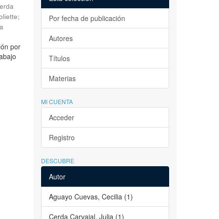
erda
liette
;
Por fecha de publicación
la
Autores
ión por
rabajo
Títulos
Materias
MI CUENTA
Acceder
Registro
DESCUBRE
Autor
Aguayo Cuevas, Cecilia (1)
Cerda Carvajal, Julia (1)