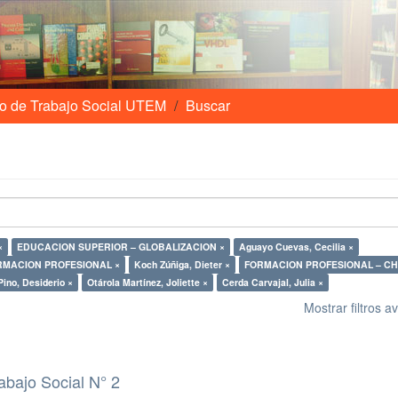
o de Trabajo Social UTEM
Buscar
×
EDUCACION SUPERIOR – GLOBALIZACION ×
Aguayo Cuevas, Cecilia ×
RMACION PROFESIONAL ×
Koch Zúñiga, Dieter ×
FORMACION PROFESIONAL – CHI
ino, Desiderio ×
Otárola Martínez, Joliette ×
Cerda Carvajal, Julia ×
Mostrar filtros 
abajo Social N° 2