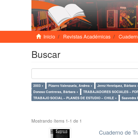
Inicio
Revistas Académicas
Cuadern
Buscar
2003 ×
Pizarro Valenzuela, Andrea ×
Jerez Henríquez, Bárbara 
Donoso Contreras, Bárbara ×
TRABAJADORES SOCIALES – FO
TRABAJO SOCIAL – PLANES DE ESTUDIO – CHILE ×
Saavedra P
Mostrando ítems 1-1 de 1
Cuaderno de Tr