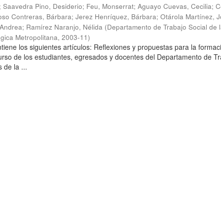
;
Saavedra Pino, Desiderio
;
Feu, Monserrat
;
Aguayo Cuevas, Cecilia
;
C
so Contreras, Bárbara
;
Jerez Henríquez, Bárbara
;
Otárola Martínez, Jo
 Andrea
;
Ramírez Naranjo, Nélida
(
Departamento de Trabajo Social de 
gica Metropolitana
,
2003-11
)
tiene los siguientes artículos: Reflexiones y propuestas para la formac
curso de los estudiantes, egresados y docentes del Departamento de T
 de la ...