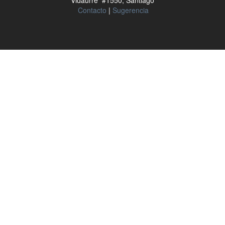
Vidaurre #1550, Santiago
Contacto
|
Sugerencia