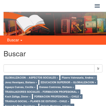
Camb
naveg
Buscar
Buscar
Ir
GLOBALIZACION – ASPECTOS SOCIALES ×
Pizarro Valenzuela, Andrea ×
Jerez Henríquez, Bárbara ×
EDUCACION SUPERIOR – GLOBALIZACION ×
Aguayo Cuevas, Cecilia ×
Donoso Contreras, Bárbara ×
TRABAJADORES SOCIALES – FORMACION PROFESIONAL ×
Koch Zúñiga, Dieter ×
FORMACION PROFESIONAL – CHILE ×
TRABAJO SOCIAL – PLANES DE ESTUDIO – CHILE ×
Saavedra Pino, Desiderio ×
Otárola Martínez, Joliette ×