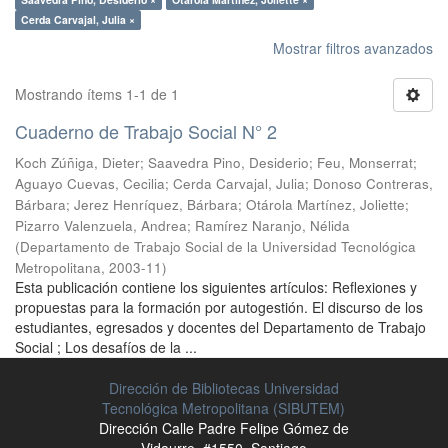
Cerda Carvajal, Julia ×
Mostrar filtros avanzados
Mostrando ítems 1-1 de 1
Cuaderno de Trabajo Social N° 2
Koch Zúñiga, Dieter
;
Saavedra Pino, Desiderio
;
Feu, Monserrat
;
Aguayo Cuevas, Cecilia
;
Cerda Carvajal, Julia
;
Donoso Contreras,
Bárbara
;
Jerez Henríquez, Bárbara
;
Otárola Martínez, Joliette
;
Pizarro Valenzuela, Andrea
;
Ramírez Naranjo, Nélida
(
Departamento de Trabajo Social de la Universidad Tecnológica
Metropolitana
,
2003-11
)
Esta publicación contiene los siguientes artículos: Reflexiones y
propuestas para la formación por autogestión. El discurso de los
estudiantes, egresados y docentes del Departamento de Trabajo
Social ; Los desafíos de la ...
Dirección de Bibliotecas Universidad
Tecnológica Metropolitana (SIBUTEM)
Dirección Calle Padre Felipe Gómez de