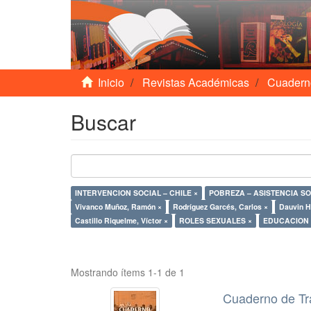
Inicio
Revistas Académicas
Cuadern
Buscar
INTERVENCION SOCIAL – CHILE ×
Vivanco Muñoz, Ramón ×
Rodríguez Garcés, Carlos ×
Dauvin He
Castillo Riquelme, Víctor ×
ROLES SEXUALES ×
EDUCACION 
Mostrando ítems 1-1 de 1
Cuaderno de Tr