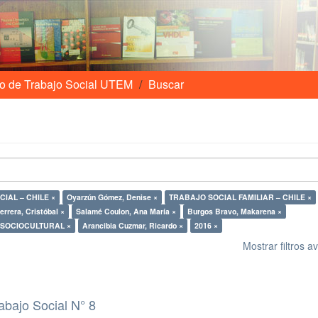
o de Trabajo Social UTEM
Buscar
POBREZA – ASISTENCIA SOCIAL – CHILE ×
Oyarzún Gómez, Denise ×
TRABAJO SOCIAL FAMILIAR – CHILE ×
rrera, Cristóbal ×
Salamé Coulon, Ana María ×
Burgos Bravo, Makarena ×
SOCIOCULTURAL ×
Arancibia Cuzmar, Ricardo ×
2016 ×
Mostrar filtros 
abajo Social N° 8