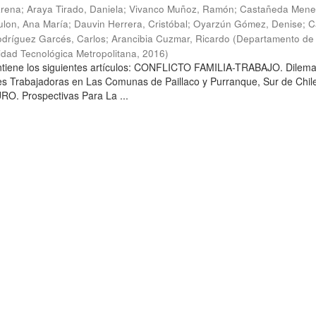
arena
;
Araya Tirado, Daniela
;
Vivanco Muñoz, Ramón
;
Castañeda Mene
lon, Ana María
;
Dauvin Herrera, Cristóbal
;
Oyarzún Gómez, Denise
;
C
dríguez Garcés, Carlos
;
Arancibia Cuzmar, Ricardo
(
Departamento de 
sidad Tecnológica Metropolitana
,
2016
)
ontiene los siguientes artículos: CONFLICTO FAMILIA-TRABAJO. Dilem
es Trabajadoras en Las Comunas de Paillaco y Purranque, Sur de Chile
. Prospectivas Para La ...