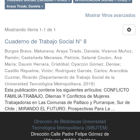
Araya Tirado, Daniela ×
Mostrar filtros avanzados
Mostrando ítems 1-1 de 1
Cuaderno de Trabajo Social N° 8
Burgos Bravo, Makarena
;
Araya Tirado, Daniela
;
Vivanco Muñoz,
Ramón
;
Castañeda Meneses, Patricia
;
Salamé Coulon, Ana
María
;
Dauvin Herrera, Cristóbal
;
Oyarzún Gómez, Denise
;
Castillo Riquelme, Víctor
;
Rodríguez Garcés, Carlos
;
Arancibia
Cuzmar, Ricardo
(
Departamento de Trabajo Social de la
Universidad Tecnológica Metropolitana
,
2016
)
Esta publicación contiene los siguientes artículos: CONFLICTO
FAMILIA-TRABAJO. Dilemas Y Conflictos de Mujeres
Trabajadoras en Las Comunas de Paillaco y Purranque, Sur de
Chile ; MIRANDO EL FUTURO. Prospectivas Para La ...
Dirección de Bibliotecas Universidad
Tecnológica Metropolitana (SIBUTEM)
Dirección Calle Padre Felipe Gómez de