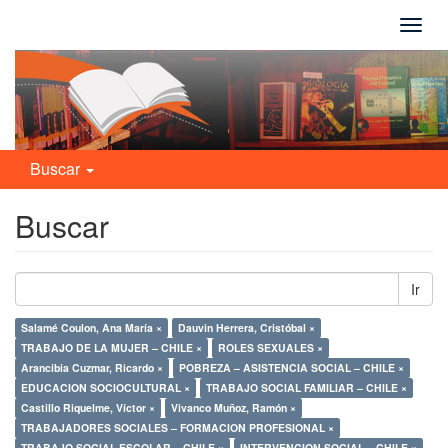
Camb
naveg
Buscar
Buscar
Ir
Salamé Coulon, Ana María ×
Dauvin Herrera, Cristóbal ×
TRABAJO DE LA MUJER – CHILE ×
ROLES SEXUALES ×
Arancibia Cuzmar, Ricardo ×
POBREZA – ASISTENCIA SOCIAL – CHILE ×
EDUCACION SOCIOCULTURAL ×
TRABAJO SOCIAL FAMILIAR – CHILE ×
Castillo Riquelme, Víctor ×
Vivanco Muñoz, Ramón ×
TRABAJADORES SOCIALES – FORMACION PROFESIONAL ×
TRABAJO SOCIAL ESCOLAR – CHILE ×
INTERVENCION SOCIAL – CHILE ×