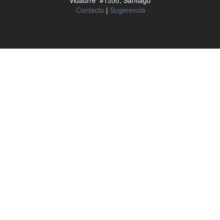
Vidaurre #1550, Santiago
Contacto
|
Sugerencia