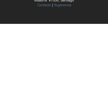
Vidaurre #1550, Santiago
Contacto
|
Sugerencia