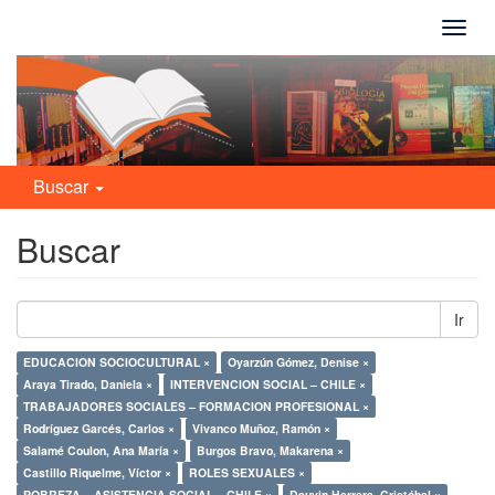
Camb
naveg
Buscar
Buscar
Ir
EDUCACION SOCIOCULTURAL ×
Oyarzún Gómez, Denise ×
Araya Tirado, Daniela ×
INTERVENCION SOCIAL – CHILE ×
TRABAJADORES SOCIALES – FORMACION PROFESIONAL ×
Rodríguez Garcés, Carlos ×
Vivanco Muñoz, Ramón ×
Salamé Coulon, Ana María ×
Burgos Bravo, Makarena ×
Castillo Riquelme, Víctor ×
ROLES SEXUALES ×
POBREZA – ASISTENCIA SOCIAL – CHILE ×
Dauvin Herrera, Cristóbal ×