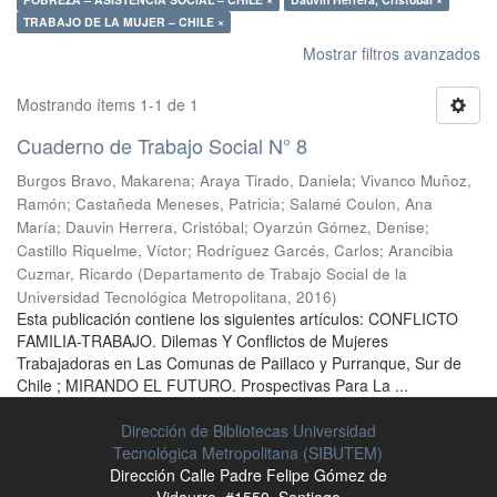
TRABAJO DE LA MUJER – CHILE ×
Mostrar filtros avanzados
Mostrando ítems 1-1 de 1
Cuaderno de Trabajo Social N° 8
Burgos Bravo, Makarena
;
Araya Tirado, Daniela
;
Vivanco Muñoz,
Ramón
;
Castañeda Meneses, Patricia
;
Salamé Coulon, Ana
María
;
Dauvin Herrera, Cristóbal
;
Oyarzún Gómez, Denise
;
Castillo Riquelme, Víctor
;
Rodríguez Garcés, Carlos
;
Arancibia
Cuzmar, Ricardo
(
Departamento de Trabajo Social de la
Universidad Tecnológica Metropolitana
,
2016
)
Esta publicación contiene los siguientes artículos: CONFLICTO
FAMILIA-TRABAJO. Dilemas Y Conflictos de Mujeres
Trabajadoras en Las Comunas de Paillaco y Purranque, Sur de
Chile ; MIRANDO EL FUTURO. Prospectivas Para La ...
Dirección de Bibliotecas Universidad
Tecnológica Metropolitana (SIBUTEM)
Dirección Calle Padre Felipe Gómez de