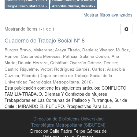
Burgos Bravo, Makarena ×
Arancibia Cuzmar, Ricardo ×
Mostrar filtros avanzados
Mostrando ítems 1-1 de 1
Cuaderno de Trabajo Social N° 8
Burgos Bravo, Makarena
;
Araya Tirado, Daniela
;
Vivanco Muñoz,
Ramón
;
Castañeda Meneses, Patricia
;
Salamé Coulon, Ana
María
;
Dauvin Herrera, Cristóbal
;
Oyarzún Gómez, Denise
;
Castillo Riquelme, Víctor
;
Rodríguez Garcés, Carlos
;
Arancibia
Cuzmar, Ricardo
(
Departamento de Trabajo Social de la
Universidad Tecnológica Metropolitana
,
2016
)
Esta publicación contiene los siguientes artículos: CONFLICTO
FAMILIA-TRABAJO. Dilemas Y Conflictos de Mujeres
Trabajadoras en Las Comunas de Paillaco y Purranque, Sur de
Chile ; MIRANDO EL FUTURO. Prospectivas Para La ...
Dirección de Bibliotecas Universidad
Tecnológica Metropolitana (SIBUTEM)
Dirección Calle Padre Felipe Gómez de