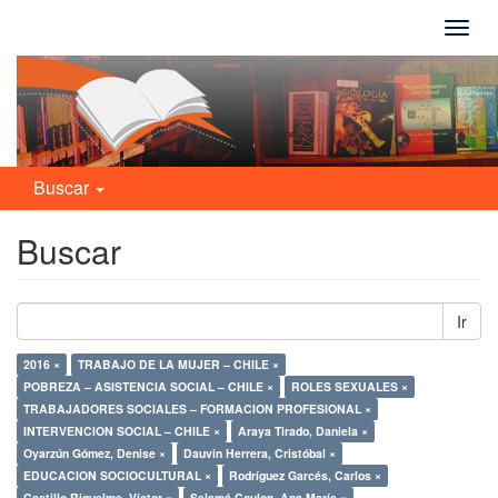
Camb
naveg
Buscar
Buscar
Ir
2016 ×
TRABAJO DE LA MUJER – CHILE ×
POBREZA – ASISTENCIA SOCIAL – CHILE ×
ROLES SEXUALES ×
TRABAJADORES SOCIALES – FORMACION PROFESIONAL ×
INTERVENCION SOCIAL – CHILE ×
Araya Tirado, Daniela ×
Oyarzún Gómez, Denise ×
Dauvin Herrera, Cristóbal ×
EDUCACION SOCIOCULTURAL ×
Rodríguez Garcés, Carlos ×
Castillo Riquelme, Víctor ×
Salamé Coulon, Ana María ×