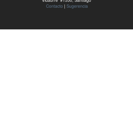
Vidaurre #1550, Santiago
Contacto
|
Sugerencia