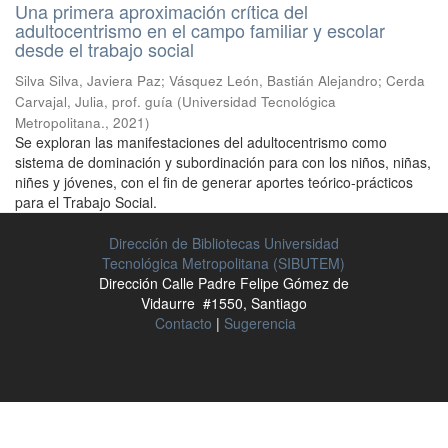
Una primera aproximación crítica del
adultocentrismo en el campo familiar y escolar
desde el trabajo social
Silva Silva, Javiera Paz
;
Vásquez León, Bastián Alejandro
;
Cerda
Carvajal, Julia, prof. guía
(
Universidad Tecnológica
Metropolitana.
,
2021
)
Se exploran las manifestaciones del adultocentrismo como
sistema de dominación y subordinación para con los niños, niñas,
niñes y jóvenes, con el fin de generar aportes teórico-prácticos
para el Trabajo Social.
Dirección de Bibliotecas Universidad
Tecnológica Metropolitana (SIBUTEM)
Dirección Calle Padre Felipe Gómez de
Vidaurre #1550, Santiago
Contacto
|
Sugerencia