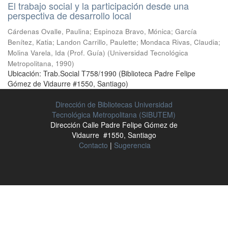
El trabajo social y la participación desde una
perspectiva de desarrollo local
Cárdenas Ovalle, Paulina
;
Espinoza Bravo, Mónica
;
García
Benítez, Katia
;
Landon Carrillo, Paulette
;
Mondaca Rivas, Claudia
;
Molina Varela, Ida (Prof. Guía)
(
Universidad Tecnológica
Metropolitana
,
1990
)
Ubicación: Trab.Social T758/1990 (Biblioteca Padre Felipe
Gómez de Vidaurre #1550, Santiago)
Dirección de Bibliotecas Universidad
Tecnológica Metropolitana (SIBUTEM)
Dirección Calle Padre Felipe Gómez de
Vidaurre #1550, Santiago
Contacto
|
Sugerencia