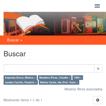
Camb
naveg
Buscar
Buscar
Ir
Espinoza Bravo, Mónica ×
Mondaca Rivas, Claudia ×
1990 ×
Landon Carrillo, Paulette ×
Molina Varela, Ida (Prof. Guía) ×
Mostrar filtros avanzados
Mostrando ítems 1-1 de 1