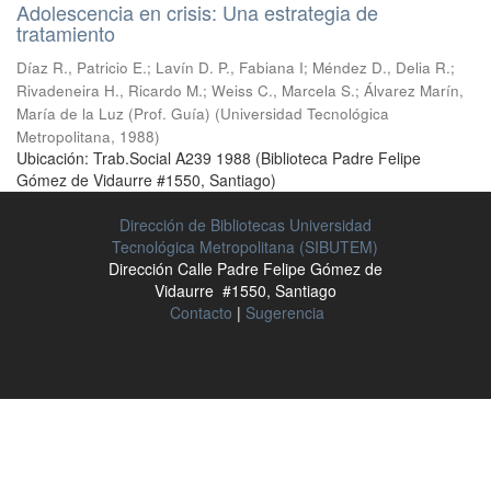
Adolescencia en crisis: Una estrategia de
tratamiento
Díaz R., Patricio E.
;
Lavín D. P., Fabiana I
;
Méndez D., Delia R.
;
Rivadeneira H., Ricardo M.
;
Weiss C., Marcela S.
;
Álvarez Marín,
María de la Luz (Prof. Guía)
(
Universidad Tecnológica
Metropolitana
,
1988
)
Ubicación: Trab.Social A239 1988 (Biblioteca Padre Felipe
Gómez de Vidaurre #1550, Santiago)
Dirección de Bibliotecas Universidad
Tecnológica Metropolitana (SIBUTEM)
Dirección Calle Padre Felipe Gómez de
Vidaurre #1550, Santiago
Contacto
|
Sugerencia