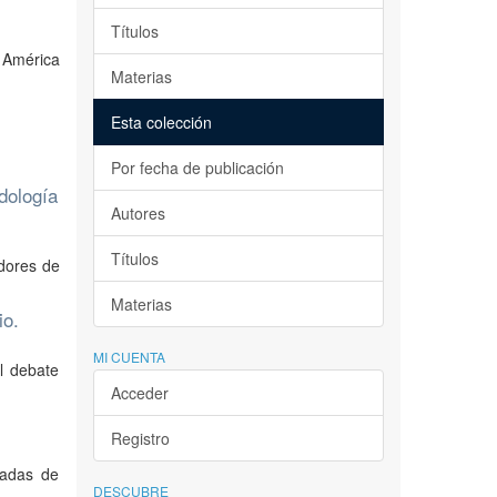
Títulos
e América
Materias
Esta colección
Por fecha de publicación
dología
Autores
Títulos
adores de
Materias
io.
MI CUENTA
l debate
Acceder
Registro
nadas de
DESCUBRE