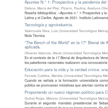
Apuntes N.° 1: Prospectiva y la pandemia del
Délano, María del Pilar
;
Pizarro, Paulina
;
Aceituno Oliv
Reseña bibliográfica: «Apuntes n.° 1 Prospectiva y l
Latina y el Caribe. Agosto de 2021. Instituto Latinoamer
Tecnología y agroindustria.
Valenzuela Silva, Luis
(
Universidad Tecnológica Metrop
Nota Técnica.
“The Bench of the World” en la 17° Bienal de 
aplicada.
Olivares Valencia, Alexis
(
Universidad Tecnológica Metr
En el contexto de la 17 Bienal de Arquitectura de Ven
los pabellones nacionales realizaron una convocatoria i
Educación para la vida y la verdad cívica: una 
Ferrada Cubillos, Mariela
(
Universidad Tecnológica Met
Cuando se señala a la formación universitaria com
público se promueven iniciativas que atentan contra el 
Proponiendo un nuevo régimen político para Ch
Quitral Rojas, Máximo
(
Universidad Tecnológica Metrop
Durante el segundo mandato presidencial de Sebas
movilización nacional de que se tenga memoria. En días