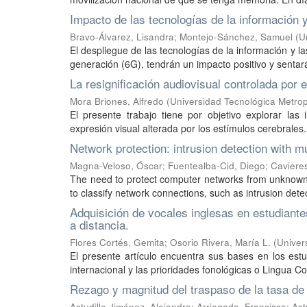
Impacto de las tecnologías de la información y
Bravo-Álvarez, Lisandra
;
Montejo-Sánchez, Samuel
(
U
El despliegue de las tecnologías de la información y la
generación (6G), tendrán un impacto positivo y sentará
La resignificación audiovisual controlada por 
Mora Briones, Alfredo
(
Universidad Tecnológica Metrop
El presente trabajo tiene por objetivo explorar la
expresión visual alterada por los estímulos cerebrales
Network protection: intrusion detection with mu
Magna-Veloso, Óscar
;
Fuentealba-Cid, Diego
;
Caviere
The need to protect computer networks from unknown
to classify network connections, such as intrusion dete
Adquisición de vocales inglesas en estudiante
a distancia.
Flores Cortés, Gemita
;
Osorio Rivera, María L.
(
Univer
El presente artículo encuentra sus bases en los est
internacional y las prioridades fonológicas o Lingua Co
Rezago y magnitud del traspaso de la tasa de 
Astudillo Jiménez, Alejandro
;
Arriagada, Francisca
;
Ast