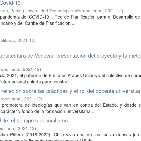
 Covid-19.
ares, Paola
(
Universidad Tecnológica Metropolitana.
,
2021-12
)
a pandemia del COVID-19», Red de Planificación para el Desarrollo d
icano y del Caribe de Planificación ...
olitana.
,
2021-12
)
Arquitectura de Venecia: presentación del proyecto y la meto
opolitana.
,
2021-12
)
ecia 2021, el pabellón de Emiratos Árabes Unidos y el colectivo de cur
nternacional abierta para construir ...
reflexión sobre las prácticas y el rol del docente universitar
ropolitana.
,
2021-12
)
o promotora de ideologías que van en contra del Estado, y desde e
carácter y fondo de la formación universitaria ...
ile: el semipresidencialismo.
olitana.
,
2021-12
)
tián Piñera (2018-2022), Chile vivió una de las más extensas jor
 previos a la llamada revuelta popular (15 de ...