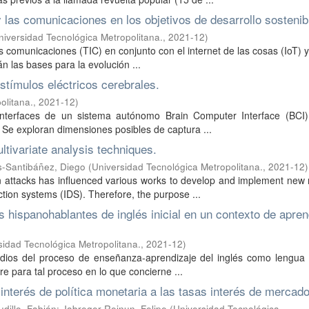
 las comunicaciones en los objetivos de desarrollo sostenib
niversidad Tecnológica Metropolitana.
,
2021-12
)
s comunicaciones (TIC) en conjunto con el internet de las cosas (IoT) y
n las bases para la evolución ...
estímulos eléctricos cerebrales.
olitana.
,
2021-12
)
s interfaces de un sistema autónomo Brain Computer Interface (BCI)
. Se exploran dimensiones posibles de captura ...
ltivariate analysis techniques.
s-Santibáñez, Diego
(
Universidad Tecnológica Metropolitana.
,
2021-12
)
 attacks has influenced various works to develop and implement new
ction systems (IDS). Therefore, the purpose ...
s hispanohablantes de inglés inicial en un contexto de apren
sidad Tecnológica Metropolitana.
,
2021-12
)
udios del proceso de enseñanza-aprendizaje del inglés como lengua 
re para tal proceso en lo que concierne ...
interés de política monetaria a las tasas interés de mercado
udillo, Fabián
;
Jabreger Reinun, Felipe
(
Universidad Tecnológica