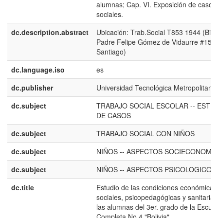
alumnas; Cap. VI. Exposición de casos
sociales.
dc.description.abstract
Ubicación: Trab.Social T853 1944 (Bibl
Padre Felipe Gómez de Vidaurre #155
Santiago)
dc.language.iso
es
dc.publisher
Universidad Tecnológica Metropolitana
dc.subject
TRABAJO SOCIAL ESCOLAR -- ESTU
DE CASOS
dc.subject
TRABAJO SOCIAL CON NIÑOS
dc.subject
NIÑOS -- ASPECTOS SOCIECONOMI
dc.subject
NIÑOS -- ASPECTOS PSICOLOGICOS
dc.title
Estudio de las condiciones económicas
sociales, psicopedagógicas y sanitarias
las alumnas del 3er. grado de la Escue
Completa No.4 "Bolivia"