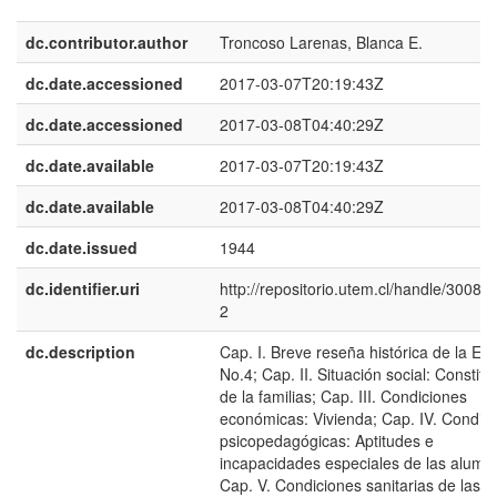
dc.contributor.author
Troncoso Larenas, Blanca E.
dc.date.accessioned
2017-03-07T20:19:43Z
dc.date.accessioned
2017-03-08T04:40:29Z
dc.date.available
2017-03-07T20:19:43Z
dc.date.available
2017-03-08T04:40:29Z
dc.date.issued
1944
dc.identifier.uri
http://repositorio.utem.cl/handle/30081
2
dc.description
Cap. I. Breve reseña histórica de la Es
No.4; Cap. II. Situación social: Constitu
de la familias; Cap. III. Condiciones
económicas: Vivienda; Cap. IV. Condic
psicopedagógicas: Aptitudes e
incapacidades especiales de las alumn
Cap. V. Condiciones sanitarias de las