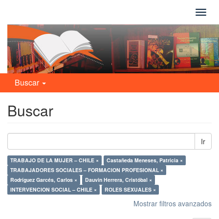
Camb
naveg
Buscar
Buscar
Ir
TRABAJO DE LA MUJER – CHILE ×
Castañeda Meneses, Patricia ×
TRABAJADORES SOCIALES – FORMACION PROFESIONAL ×
Rodríguez Garcés, Carlos ×
Dauvin Herrera, Cristóbal ×
INTERVENCION SOCIAL – CHILE ×
ROLES SEXUALES ×
Mostrar filtros avanzados