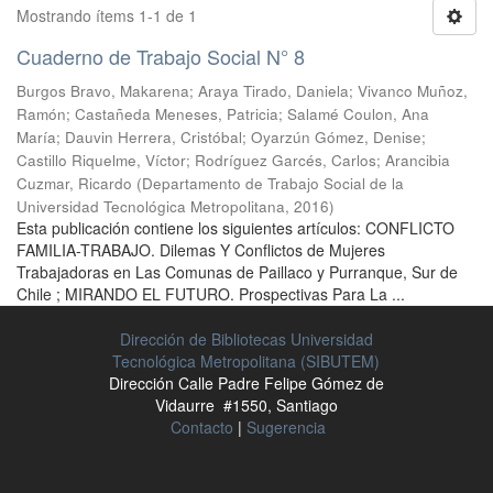
Mostrando ítems 1-1 de 1
Cuaderno de Trabajo Social N° 8
Burgos Bravo, Makarena
;
Araya Tirado, Daniela
;
Vivanco Muñoz,
Ramón
;
Castañeda Meneses, Patricia
;
Salamé Coulon, Ana
María
;
Dauvin Herrera, Cristóbal
;
Oyarzún Gómez, Denise
;
Castillo Riquelme, Víctor
;
Rodríguez Garcés, Carlos
;
Arancibia
Cuzmar, Ricardo
(
Departamento de Trabajo Social de la
Universidad Tecnológica Metropolitana
,
2016
)
Esta publicación contiene los siguientes artículos: CONFLICTO
FAMILIA-TRABAJO. Dilemas Y Conflictos de Mujeres
Trabajadoras en Las Comunas de Paillaco y Purranque, Sur de
Chile ; MIRANDO EL FUTURO. Prospectivas Para La ...
Dirección de Bibliotecas Universidad
Tecnológica Metropolitana (SIBUTEM)
Dirección Calle Padre Felipe Gómez de
Vidaurre #1550, Santiago
Contacto
|
Sugerencia