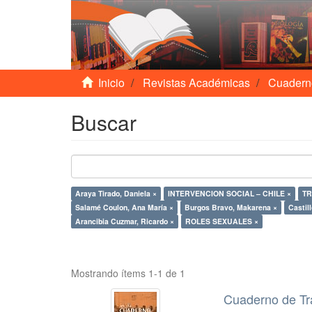
Inicio
Revistas Académicas
Cuadern
Buscar
Araya Tirado, Daniela ×
INTERVENCION SOCIAL – CHILE ×
TR
Salamé Coulon, Ana María ×
Burgos Bravo, Makarena ×
Castil
Arancibia Cuzmar, Ricardo ×
ROLES SEXUALES ×
Mostrando ítems 1-1 de 1
Cuaderno de Tr