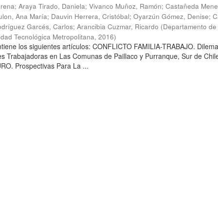
arena
;
Araya Tirado, Daniela
;
Vivanco Muñoz, Ramón
;
Castañeda Mene
lon, Ana María
;
Dauvin Herrera, Cristóbal
;
Oyarzún Gómez, Denise
;
C
dríguez Garcés, Carlos
;
Arancibia Cuzmar, Ricardo
(
Departamento de 
sidad Tecnológica Metropolitana
,
2016
)
ontiene los siguientes artículos: CONFLICTO FAMILIA-TRABAJO. Dilem
es Trabajadoras en Las Comunas de Paillaco y Purranque, Sur de Chile
. Prospectivas Para La ...