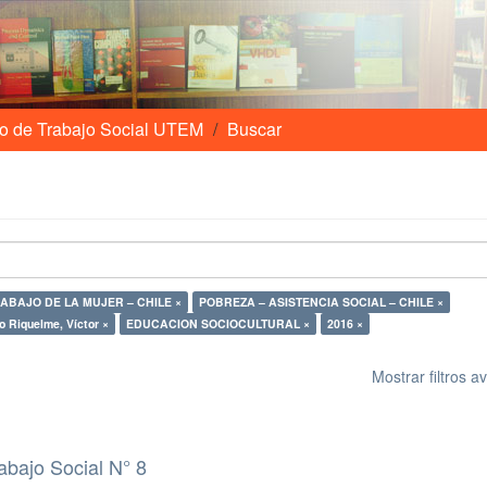
o de Trabajo Social UTEM
Buscar
ABAJO DE LA MUJER – CHILE ×
POBREZA – ASISTENCIA SOCIAL – CHILE ×
lo Riquelme, Víctor ×
EDUCACION SOCIOCULTURAL ×
2016 ×
Mostrar filtros 
abajo Social N° 8