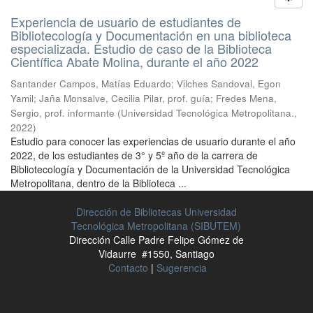
Experiencia de usuario de estudiantes de
Bibliotecología y Documentación en una biblioteca
especializada. Estudio de caso de la Biblioteca
Científica Abate Molina, durante el año 2022
Santander Campos, Matías Eduardo
;
Vilches Sandoval, Egon
Yamil
;
Jaña Monsalve, Cecilia Pilar, prof. guía
;
Fredes Mena,
Sergio, prof. informante
(
Universidad Tecnológica Metropolitana.
,
2022
)
Estudio para conocer las experiencias de usuario durante el año
2022, de los estudiantes de 3° y 5º año de la carrera de
Bibliotecología y Documentación de la Universidad Tecnológica
Metropolitana, dentro de la Biblioteca ...
Dirección de Bibliotecas Universidad
Tecnológica Metropolitana (SIBUTEM)
Dirección Calle Padre Felipe Gómez de
Vidaurre #1550, Santiago
Contacto
|
Sugerencia