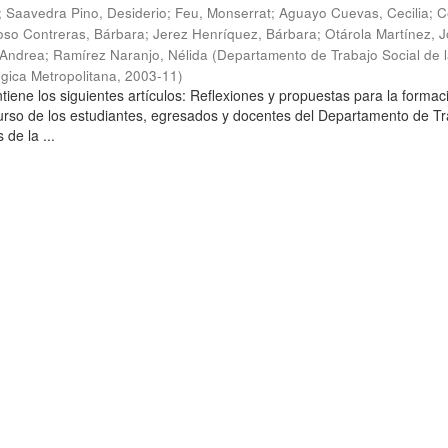
;
Saavedra Pino, Desiderio
;
Feu, Monserrat
;
Aguayo Cuevas, Cecilia
;
C
so Contreras, Bárbara
;
Jerez Henríquez, Bárbara
;
Otárola Martínez, Jo
 Andrea
;
Ramírez Naranjo, Nélida
(
Departamento de Trabajo Social de 
gica Metropolitana
,
2003-11
)
tiene los siguientes artículos: Reflexiones y propuestas para la formac
curso de los estudiantes, egresados y docentes del Departamento de T
 de la ...