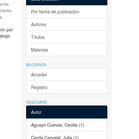
erda
liette
;
Por fecha de publicación
la
Autores
ión por
rabajo
Títulos
Materias
MI CUENTA
Acceder
Registro
DESCUBRE
Autor
Aguayo Cuevas, Cecilia (1)
Cerda Carvajal, Julia (1)