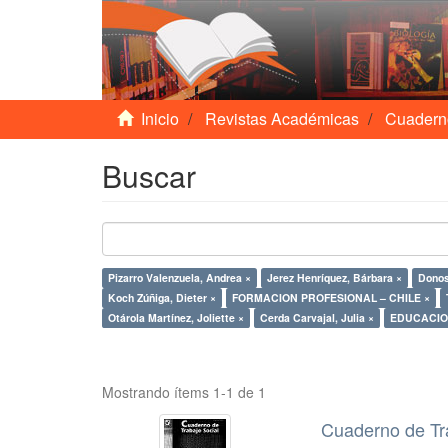
Inicio
Revistas Académicas
Cuadern
Buscar
Pizarro Valenzuela, Andrea ×
Jerez Henríquez, Bárbara ×
Donos
Koch Zúñiga, Dieter ×
FORMACION PROFESIONAL – CHILE ×
Otárola Martínez, Joliette ×
Cerda Carvajal, Julia ×
EDUCACIO
Mostrando ítems 1-1 de 1
Cuaderno de Tr